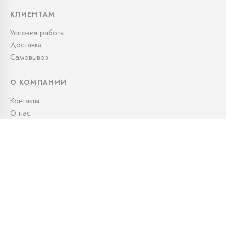
КЛИЕНТАМ
Условия работы
Доставка
Самовывоз
О КОМПАНИИ
Контакты
О нас
СВЯЖИТЕСЬ С НАМИ
+7 (995) 991-05-79
info@kudos.ru
Офис: Офис: 10:00 — 19:00
Доставка: 24/7
Московская область, городской округ Люберцы,
квартал 30131, 1020