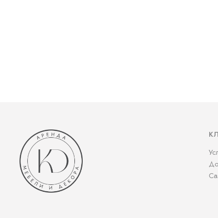
К
Ус
До
Са