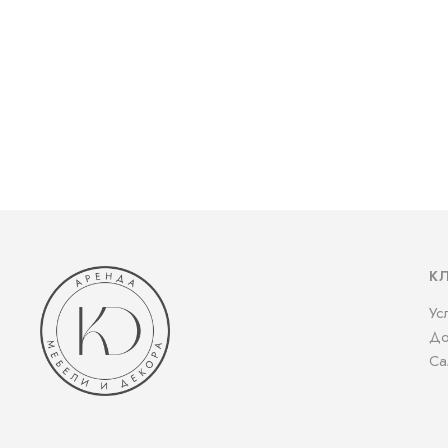
К
Ус
До
Са