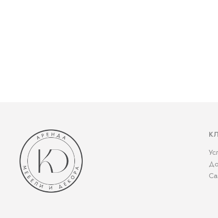
К
Ус
До
Са