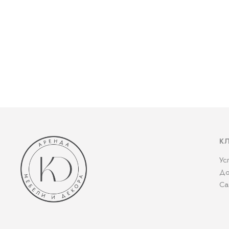
К
Ус
До
Са