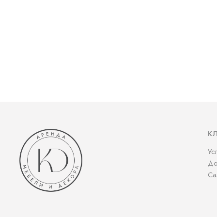
К
Ус
До
Са