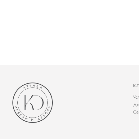
К
Ус
До
Са