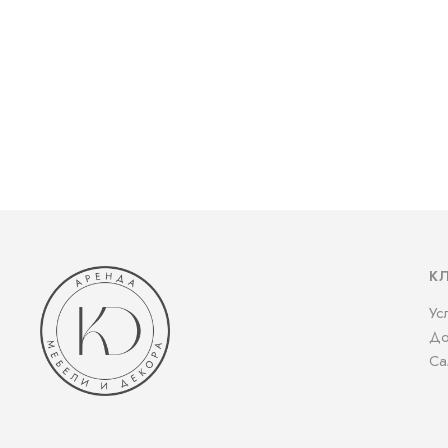
К
Ус
До
Са