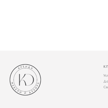
К
Ус
До
Са