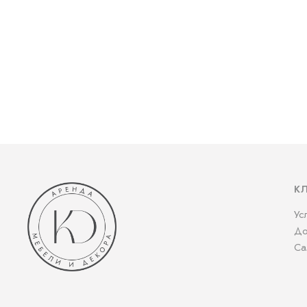
К
Ус
До
Са