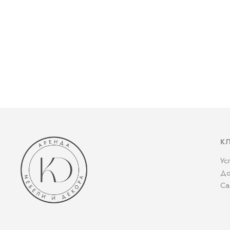
К
Ус
До
Са