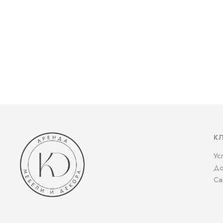
К
Ус
До
Са