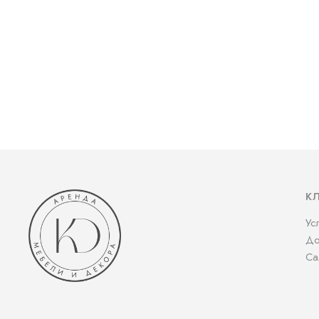
К
Ус
До
Са