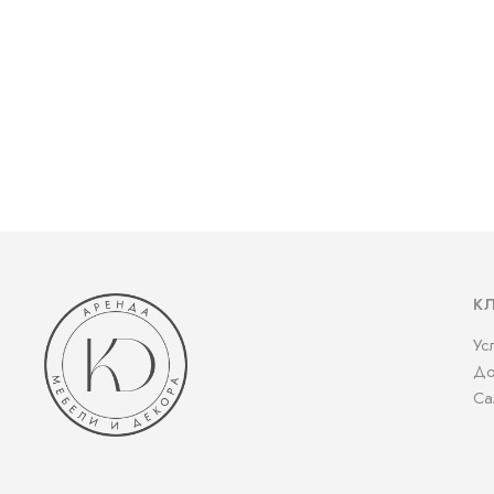
К
Ус
До
Са